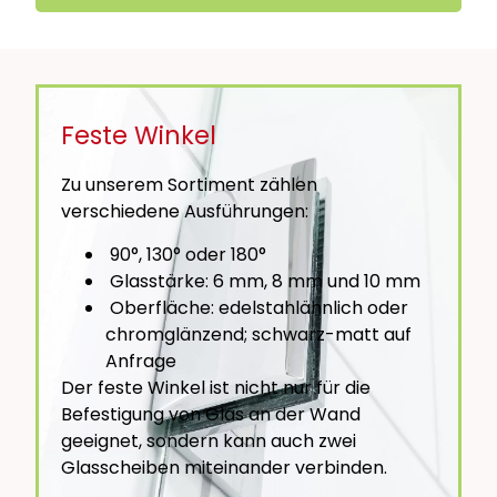
Feste Winkel
Zu unserem Sortiment zählen
verschiedene Ausführungen:
90°, 130° oder 180°
Glasstärke: 6 mm, 8 mm und 10 mm
Oberfläche: edelstahlähnlich oder
chromglänzend; schwarz-matt auf
Anfrage
Der feste Winkel ist nicht nur für die
Befestigung von Glas an der Wand
geeignet, sondern kann auch zwei
Glasscheiben miteinander verbinden.